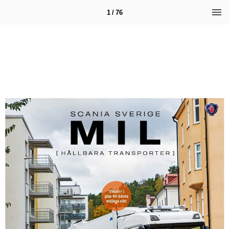
1 / 76