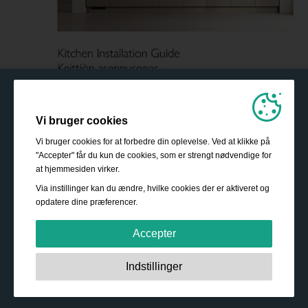
Vi bruger cookies
Vi bruger cookies for at forbedre din oplevelse. Ved at klikke på
"Accepter" får du kun de cookies, som er strengt nødvendige for
at hjemmesiden virker.
Via instillinger kan du ændre, hvilke cookies der er aktiveret og
opdatere dine præferencer.
Accepter
Strengt nødvendige:
Disse cookies er essentielle for at
Indstillinger
sikre grundlæggende funktionalitet såsom navigation,
adgang til sikret indhold samt at indkøbskurven husker
dine valg under dit ophold på webstedet.