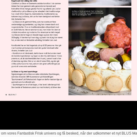
m vores Fantastisk Frisk univers og få besked, når der udkommer et nyt BLUS Magas