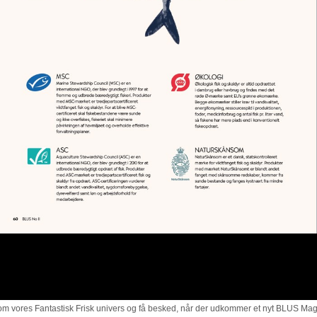
 vores Fantastisk Frisk univers og få besked, når der udkommer et nyt BLUS Magas