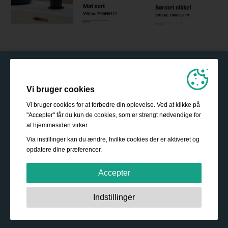
Vi bruger cookies
Vi bruger cookies for at forbedre din oplevelse. Ved at klikke på
"Accepter" får du kun de cookies, som er strengt nødvendige for
at hjemmesiden virker.
Via instillinger kan du ændre, hvilke cookies der er aktiveret og
opdatere dine præferencer.
Accepter
Strengt nødvendige:
Disse cookies er essentielle for at
Indstillinger
sikre grundlæggende funktionalitet såsom navigation,
adgang til sikret indhold samt at indkøbskurven husker
dine valg under dit ophold på webstedet.