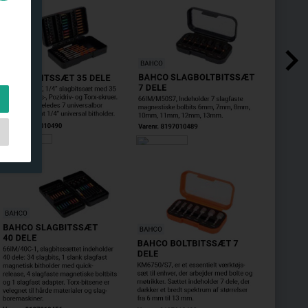
l
on
t