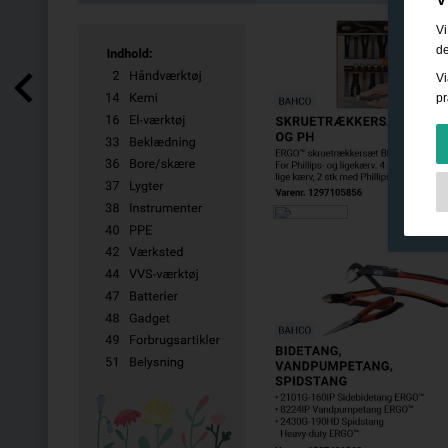
Vi
de
Vi
pr