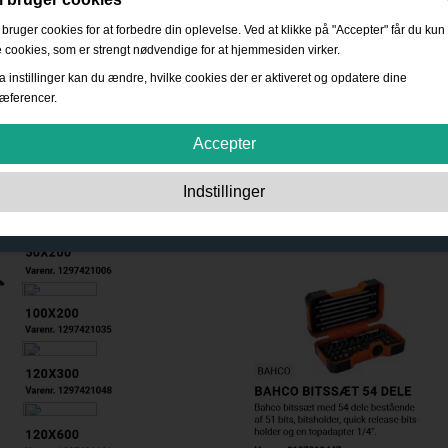
 bruger cookies for at forbedre din oplevelse. Ved at klikke på "Accepter" får du kun
 cookies, som er strengt nødvendige for at hjemmesiden virker.
a instillinger kan du ændre, hvilke cookies der er aktiveret og opdatere dine
æferencer.
Accepter
Strengt nødvendige:
Disse cookies er essentielle for at sikre grundlæggende
Indstillinger
funktionalitet såsom navigation, adgang til sikret indhold samt at indkøbskurven
husker dine valg under dit ophold på webstedet.
Ydevene:
Disse cookies giver os mulighed for at tælle besøg og trafikkilder såve
som hvordan webstedet bruges. Dette bruges til at forbedre ydelsen. Al informati
er akkumuleret og derfor anonym.
Funktionalitet:
Disse cookies giver websitet mulighed for at tilbyde forbedrede
personlige indstillinger. F.eks. valg af tekststørrelse osv.
Reklame:
Disse cookies bruges til at levere annoncer, der er mere relevante for
dig og dine interesser. De opbevarer ikke personlige oplysninger, men er basere
på din browserhistorik.