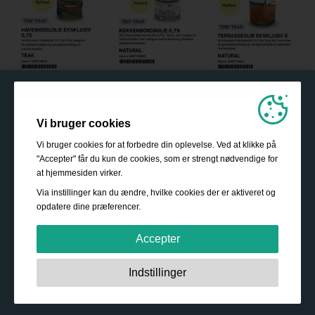
Vi bruger cookies
Vi bruger cookies for at forbedre din oplevelse. Ved at klikke på
"Accepter" får du kun de cookies, som er strengt nødvendige for
at hjemmesiden virker.
Via instillinger kan du ændre, hvilke cookies der er aktiveret og
opdatere dine præferencer.
Accepter
Strengt nødvendige:
Disse cookies er essentielle for at
Indstillinger
sikre grundlæggende funktionalitet såsom navigation,
adgang til sikret indhold samt at indkøbskurven husker
dine valg under dit ophold på webstedet.