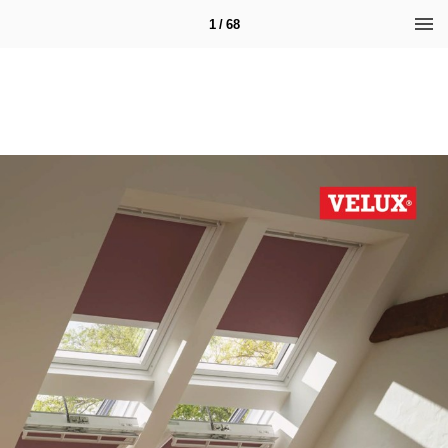
1 / 68