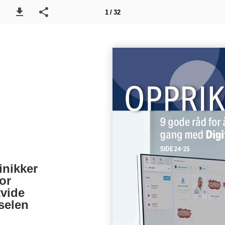
1 / 32
linikker
or
utvide
selen