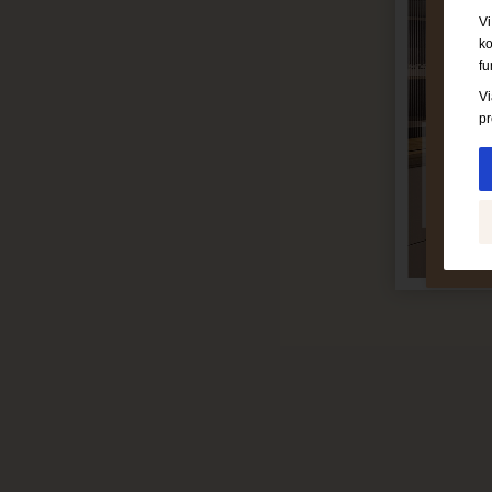
Vi
ko
fu
Vi
pr