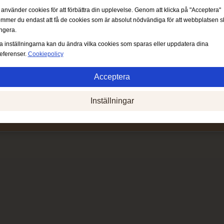
 använder cookies för att förbättra din upplevelse. Genom att klicka på "Acceptera"
mmer du endast att få de cookies som är absolut nödvändiga för att webbplatsen s
ngera.
a inställningarna kan du ändra vilka cookies som sparas eller uppdatera dina
eferenser.
Cookiepolicy
Acceptera
Absolut nödvändigt:
Dessa cookies behövs för att möjliggöra grundläggande
Inställningar
funktioner som navigering, att ge tillgång till säkert innehåll och behålla ditt
varukorgsinnehåll under vistelsen på webbplatsen.
Prestanda:
Dessa cookies gör att vi kan mäta besök och trafikkällor samt hur
webbplatsen används. Detta används för att förbättra prestandan. All information
aggregeras och är därför anonym.
Funktionalitet:
Dessa cookies gör det möjligt för webbplatsen att erbjuda
förbättrade funktioner och personliga inställningar, exempelvis val av fontstorlek
etc.
Annonser:
Dessa cookies används för att visa annonser som är mer relevanta fö
dig och dina intressen. De lagrar inte personlig information, men baseras på din