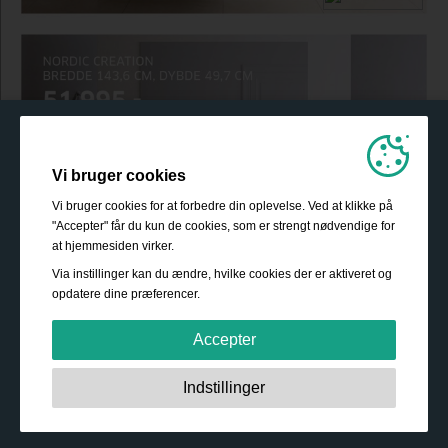
Vi bruger cookies
Vi bruger cookies for at forbedre din oplevelse. Ved at klikke på
"Accepter" får du kun de cookies, som er strengt nødvendige for
at hjemmesiden virker.
Via instillinger kan du ændre, hvilke cookies der er aktiveret og
opdatere dine præferencer.
Accepter
Strengt nødvendige:
Disse cookies er essentielle for at
Indstillinger
sikre grundlæggende funktionalitet såsom navigation,
adgang til sikret indhold samt at indkøbskurven husker
dine valg under dit ophold på webstedet.