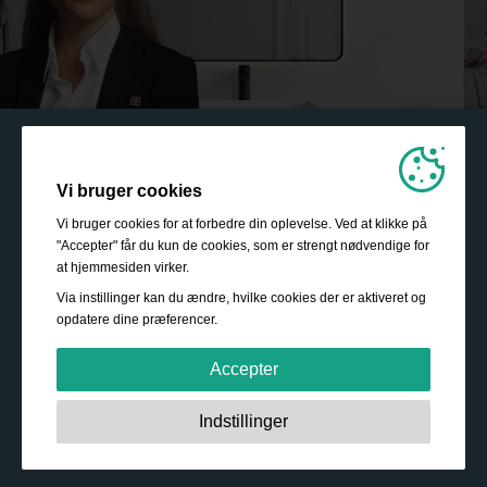
Vi bruger cookies
Vi bruger cookies for at forbedre din oplevelse. Ved at klikke på
"Accepter" får du kun de cookies, som er strengt nødvendige for
at hjemmesiden virker.
Via instillinger kan du ændre, hvilke cookies der er aktiveret og
opdatere dine præferencer.
Accepter
Strengt nødvendige:
Disse cookies er essentielle for at
Indstillinger
sikre grundlæggende funktionalitet såsom navigation,
adgang til sikret indhold samt at indkøbskurven husker
dine valg under dit ophold på webstedet.