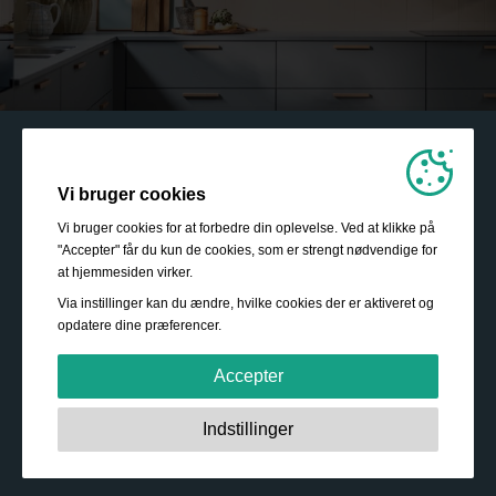
Vi bruger cookies
Vi bruger cookies for at forbedre din oplevelse. Ved at klikke på
"Accepter" får du kun de cookies, som er strengt nødvendige for
at hjemmesiden virker.
Via instillinger kan du ændre, hvilke cookies der er aktiveret og
opdatere dine præferencer.
Accepter
Strengt nødvendige:
Disse cookies er essentielle for at
Indstillinger
sikre grundlæggende funktionalitet såsom navigation,
adgang til sikret indhold samt at indkøbskurven husker
dine valg under dit ophold på webstedet.