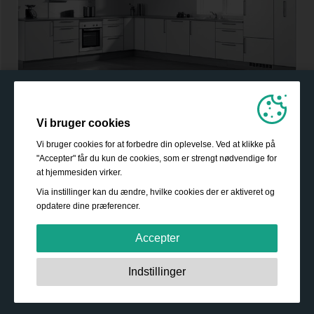
Vi bruger cookies
Vi bruger cookies for at forbedre din oplevelse. Ved at klikke på
"Accepter" får du kun de cookies, som er strengt nødvendige for
at hjemmesiden virker.
Via instillinger kan du ændre, hvilke cookies der er aktiveret og
opdatere dine præferencer.
Accepter
Strengt nødvendige:
Disse cookies er essentielle for at
Indstillinger
sikre grundlæggende funktionalitet såsom navigation,
adgang til sikret indhold samt at indkøbskurven husker
dine valg under dit ophold på webstedet.