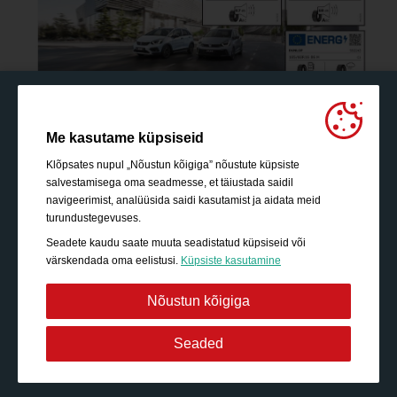
Me kasutame küpsiseid
Klõpsates nupul „Nõustun kõigiga” nõustute küpsiste
salvestamisega oma seadmesse, et täiustada saidil
navigeerimist, analüüsida saidi kasutamist ja aidata meid
turundustegevuses.
Seadete kaudu saate muuta seadistatud küpsiseid või
värskendada oma eelistusi.
Küpsiste kasutamine
Nõustun kõigiga
Rangelt vajalik:
Need küpsised on olulised
Seaded
põhifunktsioonide, näiteks navigeerimise, turvatud sisule
juurdepääsu võimaldamise ja ostukorvi sisu säilimise
tagamiseks teie saidil viibimise ajal.