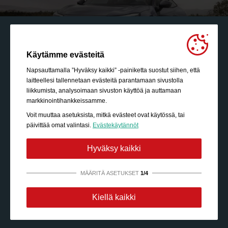
Käytämme evästeitä
Napsauttamalla ”Hyväksy kaikki” -painiketta suostut siihen, että
laitteellesi tallennetaan evästeitä parantamaan sivustolla
liikkumista, analysoimaan sivuston käyttöä ja auttamaan
markkinointihankkeissamme.
Voit muuttaa asetuksista, mitkä evästeet ovat käytössä, tai
päivittää omat valintasi.
Evästekäytännöt
Hyväksy kaikki
MÄÄRITÄ ASETUKSET
1/4
Ehdottoman välttämättömiä:
Nämä evästeet ovat
Kiellä kaikki
välttämättömiä mahdollistamaan sellaiset perustoiminnot
kuin sivustolla liikkumisen, tietoturvatun sisällön
käyttöoikeudet ja ostoskorisi sisällön säilyttämisen