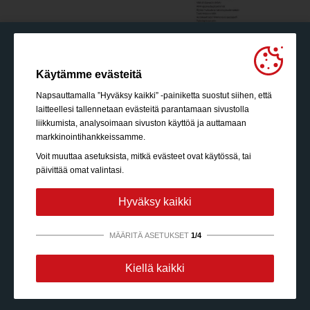
Käytämme evästeitä
Napsauttamalla ”Hyväksy kaikki” -painiketta suostut siihen, että
laitteellesi tallennetaan evästeitä parantamaan sivustolla
liikkumista, analysoimaan sivuston käyttöä ja auttamaan
markkinointihankkeissamme.
Voit muuttaa asetuksista, mitkä evästeet ovat käytössä, tai
päivittää omat valintasi.
Hyväksy kaikki
MÄÄRITÄ ASETUKSET
1/4
Ehdottoman välttämättömiä:
Nämä evästeet ovat
Kiellä kaikki
välttämättömiä mahdollistamaan sellaiset perustoiminnot
kuin sivustolla liikkumisen, tietoturvatun sisällön
käyttöoikeudet ja ostoskorisi sisällön säilyttämisen