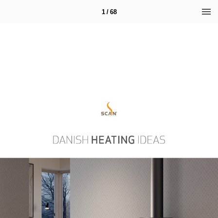
1 / 68