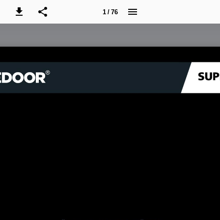
1 / 76