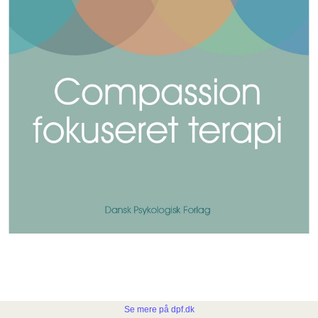
Se mere på dpf.dk