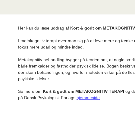
Her kan du læse uddrag af
Kort & godt om METAKOGNITIV
I metakognitiv terapi øver man sig på at leve mere og tænke 
fokus mere udad og mindre indad.
Metakognitiv behandling bygger på teorien om, at nogle særli
både fremkalder og fastholder psykisk lidelse. Bogen beskri
der sker i behandlingen, og hvorfor metoden virker på de fle
psykiske lidelser.
Se mere om
Kort & godt om METAKOGNITIV TERAPI
og de
på Dansk Psykologisk Forlags
hjemmeside
.