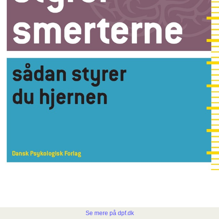
Se mere på dpf.dk