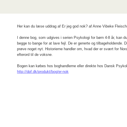
Her kan du læse uddrag af Er jeg god nok? af Anne Vibeke Fleisc
I denne bog, som udgives i serien Psykologi for børn 4-8 år, kan 
begge to bange for at lave fejl. De er generte og tilbageholdende. D
prøve noget nyt. Historierne handler om, hvad der er svært for Nora
efterord til de voksne.
Bogen kan købes hos boghandlerne eller direkte hos Dansk Psykol
http://dpf.dk/produkt/bog/er-nok