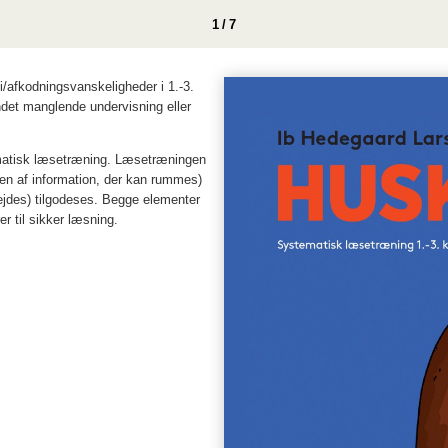
1 / 7
si/afkodningsvanskeligheder i 1.-3.
ndet manglende undervisning eller
tisk læsetræning. Læsetræningen
n af information, der kan rummes)
jdes) tilgodeses. Begge elementer
er til sikker læsning.