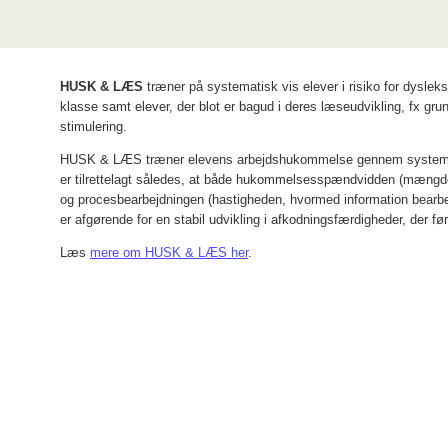
HUSK & LÆS
træner på systematisk vis elever i risiko for dyslek
klasse samt elever, der blot er bagud i deres læseudvikling, fx gru
stimulering.
HUSK & LÆS træner elevens arbejdshukommelse gennem systema
er tilrettelagt således, at både hukommelsesspændvidden (mængde
og procesbearbejdningen (hastigheden, hvormed information bearbe
er afgørende for en stabil udvikling i afkodningsfærdigheder, der før
Læs
mere om HUSK & LÆS her
.