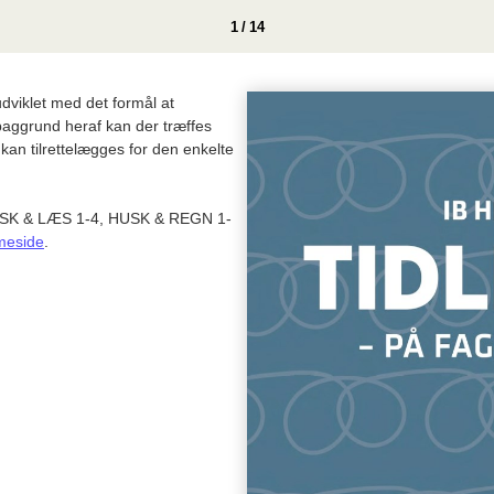
1 / 14
dviklet med det formål at
baggrund heraf kan der træffes
kan tilrettelægges for den enkelte
 HUSK & LÆS 1-4, HUSK & REGN 1-
meside
.