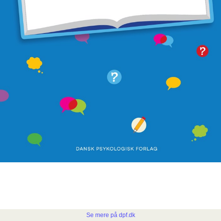
Se mere på dpf.dk