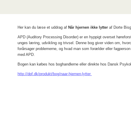
Her kan du læse et uddrag af
Når hjernen ikke lytter
af Dorte Bis
APD (Auditory Processing Disorder) er en hyppigt overset høreforst
unges læring, udvikling og trivsel. Denne bog giver viden om, hvo
forårsager problemerne, og hvad man som forælder eller fagperson 
med APD.
Bogen kan købes hos boghandlerne eller direkte hos Dansk Psykol
http://dpf.dk/produkt/bog/naar-hjernen-lytter