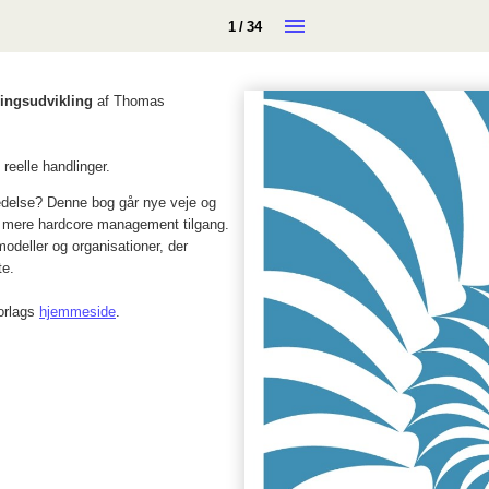
1 / 34
ningsudvikling
af Thomas
reelle handlinger.
edelse? Denne bog går nye veje og
n mere hardcore management tilgang.
odeller og organisationer, der
te.
orlags
hjemmeside
.