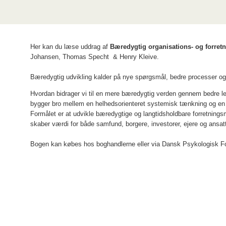
Her kan du læse uddrag af
Bæredygtig organisations- og forret
Johansen, Thomas Specht & Henry Kleive.
Bæredygtig udvikling kalder på nye spørgsmål, bedre processer og 
Hvordan bidrager vi til en mere bæredygtig verden gennem bedre l
bygger bro mellem en helhedsorienteret systemisk tænkning og e
Formålet er at udvikle bæredygtige og langtidsholdbare forretningsm
skaber værdi for både samfund, borgere, investorer, ejere og ansat
Bogen kan købes hos boghandlerne eller via Dansk Psykologisk F