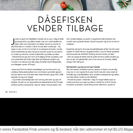
ores Fantastisk Frisk univers og få besked, når der udkommer et nyt BLUS Magasin