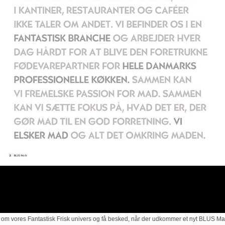
m vores Fantastisk Frisk univers og få besked, når der udkommer et nyt BLUS Maga