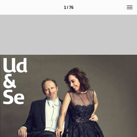
1 / 76