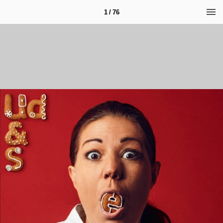
1 / 76