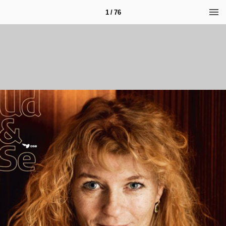
1 / 76