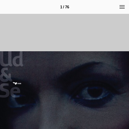
1 / 76