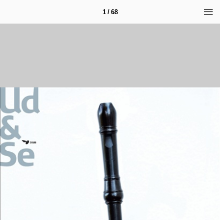
1 / 68