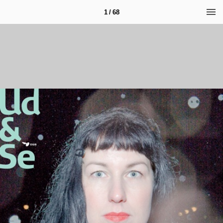
1 / 68