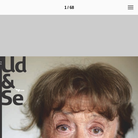
1 / 68