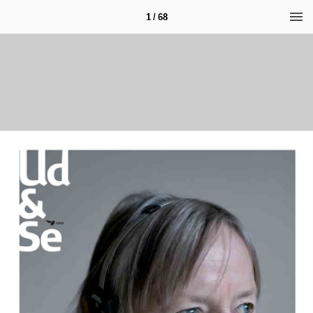
1 / 68