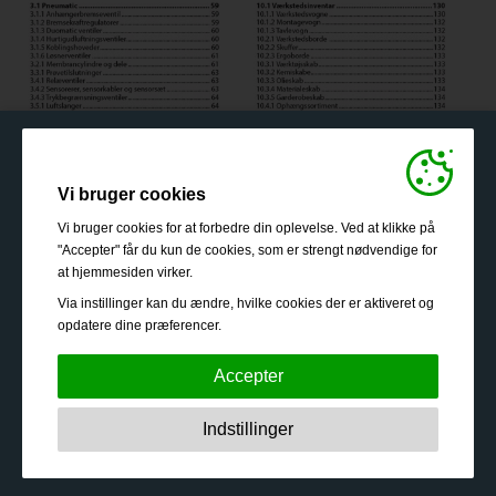
Vi bruger cookies
Vi bruger cookies for at forbedre din oplevelse. Ved at klikke på
"Accepter" får du kun de cookies, som er strengt nødvendige for
at hjemmesiden virker.
Via instillinger kan du ændre, hvilke cookies der er aktiveret og
opdatere dine præferencer.
Accepter
Strengt nødvendige:
Disse cookies er essentielle for at
Indstillinger
sikre grundlæggende funktionalitet såsom navigation,
adgang til sikret indhold samt at indkøbskurven husker
dine valg under dit ophold på webstedet.